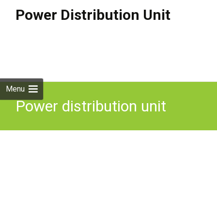
Power Distribution Unit
Skip to
content
Search
for:
Menu
Power distribution unit
Hybrid Power control unit
for Audi A4 8W 15-19 2,0