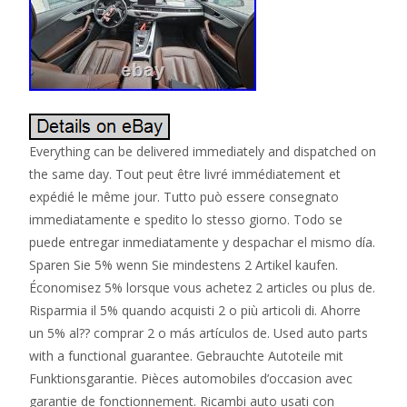
Everything can be delivered immediately and dispatched on the same day. Tout peut être livré immédiatement et expédié le même jour. Tutto può essere consegnato immediatamente e spedito lo stesso giorno. Todo se puede entregar inmediatamente y despachar el mismo día. Sparen Sie 5% wenn Sie mindestens 2 Artikel kaufen. Économisez 5% lorsque vous achetez 2 articles ou plus de. Risparmia il 5% quando acquisti 2 o più articoli di. Ahorre un 5% al?? comprar 2 o más artículos de. Used auto parts with a functional guarantee. Gebrauchte Autoteile mit Funktionsgarantie. Pièces automobiles d’occasion avec garantie de fonctionnement. Ricambi auto usati con garanzia funzionale. Autopartes usadas con garantía funcional. Power distribution unit Hybrid Power control unit for Audi A4 8W 15-19 2,0. Stromverteiler Hybrid Stromsteuergerät für Audi A4 8W 15-19 2,0 110KW. Unité de distribution électrique hybride Unité de commande de puissance pour. Unità di distribuzione alimentazione Ibrido Unità di controllo della potenza. Unidad de distribución de energía Híbrido Unidad de control de potencia para. Part Number: 8W0941823 8W0941824AP. State: no tiefen Kratzer, little Beschädigung MOST South African Rand see pictures. Détails de l’article. État: pas de tiefen Kratzer, petite Beschädigung PLUPART Bord voir images. Vérifié pour la fonction. Pour le paiement jusqu’à 14 heures le même jour Diffusé. Numero parte: 8W0941823 8W0941824AP. Stato: non tiefen Kratzer, piccolo Beschädigung MAGGIOR PARTE Bordo vedere immagini. Controllato per la funzione. Per i pagamenti agli 14h Consegna nello stesso giorno. Número de pieza: 8W0941823 8W0941824AP. Estado: no tiefen Kratzer, pequeño Beschädigung LA MAYOR PARTE Arista ver imágenes. Comprobado para su función. Para los pagos a 14h Se distribuye mismo día. Information about the article. Informations sur l’article. Información sobre el artículo. Diesel TDI 2,0 110KW. PDC, Distanzkontrolle, Ledersitze, Sitzheizung, Klima, Mirror electrically anklappbar, Mirror electrically RAERVIEW. PDC, Distanzkontrolle, Ledersitze, Sitzheizung, Klima, Spiegel el. PDC, Distanzkontrolle, Ledersitze, Sitzheizung, Klima, Rétroviseur électrique anklappbar, Rétroviseur électrique RAERVIEW. PDC, Distanzkontrolle, Ledersitze, Sitzheizung, Klima, Specchio elettronici anklappbar, Specchio elettronici RAERVIEW. Carro de la estación. Código de color interior. PDC, Distanzkontrolle, Ledersitze, Sitzheizung, Klima, Espejo electrónicos anklappbar, Espejo electrónicos RAERVIEW. State: no tiefen Kratzer, little Beschädigung MOST South African Rand see pictures The article can usually be installed differently from the stated removal position if the part number is the same. État: pas de tiefen Kratzer, petite Beschädigung PLUPART Bord voir images L”article peut être installé comme une règle différente de la position d”échange spécifié si le numéro de pièce est le même. Stato: non tiefen Kratzer, piccolo Beschädigung MAGGIOR PARTE Bordo vedere immagini L”articolo può essere installato come regola diversa dalla posizione di cambio specificato se il codice è lo stesso. Estado: no tiefen Kratzer, pequeño Beschädigung LA MAYOR PARTE Arista ver imágenes El artículo puede ser instalado como una regla diferente de la posición de cambio especificado si el número de referencia es el mismo. Vehicle use list is only used for a rough selection of compatible vehicles. It is not guaranteed to fit in all vehicles displayed. If you are not sure, send us your chassis number so that we can check compatibility using the parts catalog, in many cases a reliable check is possible. There are many differences / changes within a series. Fahrzeugverwendungsliste dient nur der groben Auswahl der kompatiblen Fahrzeuge. Es wird nicht garantiert, dass es in alle angezeigten Fahrzeuge passt. Es gibt sehr viele Unterschiede/Änderungen innerhalb einer Baureihe. Sie sollen vor dem Kauf die Bilder und auf jeden Fall die Teilenummer (wenn vorhanden) vergleichen. Wenn Sie nicht sicher sind, senden Sie uns Ihre Fahrgestellnummer zu, damit wir die Komapatibilität über Teilekatlaog prüfen können. In vielen Fällen ist bei uns eine sichere Prüfung möglich. La liste d’utilisation des véhicules n’est utilisée que pour une sélection approximative de véhicules compatibles. Il n’est pas garanti de s’adapter à tous les véhicules exposés. Avant d’acheter, vous devez comparer les images et dans tous les cas le numéro de pièce (si disponible). Si vous n’êtes pas sûr, envoyez-nous votre numéro de châssis afin que nous puissions vérifier la compatibilité à l’aide du catalogue de pièces, dans de nombreux cas, un contrôle fiable est possible. Il existe de nombreuses différences / changements dans une série. L’elenco di utilizzo del veicolo viene utilizzato solo per una selezione approssimativa di veicoli compatibili. Non è garantito che si adatti a tutti i veicoli visualizzati. Prima di acquistare è necessario confrontare le immagini e comunque il codice articolo (se disponibile). Se non sei sicuro, inviaci il tuo numero di telaio in modo da poter verificare la compatibilità utilizzando il catalogo dei ricambi, in molti casi è possibile un controllo affidabile. Ci sono molte differenze / modifiche all’interno di una serie. La lista de uso de vehículos solo se utiliza para una selección aproximada de vehículos compatibles. No se garantiza que se ajuste a todos los vehículos mostrados. Antes de comprar, debe comparar las imágenes y, en cualquier caso, el número de pieza (si está disponible). Si no está seguro, envíenos su número de chasis para que podamos verificar la compatibilidad utilizando el catálogo de piezas, en muchos casos es posible una verificación confiable. Hay muchas diferencias / cambios dentro de una serie. Our expertise is Your Security. Unsere Kompetenz ist Ihre Sicherheit. Notre savoir-faire est votre sécurité. La nostra esperienza è la vostra sicurezza. Nuestra experiencia es su seguridad. Our staff has many years of experience in the field of car recycling and online trading. For further information on this topic please read the terms of cancellation and the terms and conditions below. Alle unsere Mitarbeiter haben langjährige Erfahrung im Bereich Autoverwertung und Onlinehandel. HighLine Autoteile GmbH steht für höchste Qualität und einen umfassenden, professionellen Service. 30 Tage Rückgaberecht auf alle Teile. Genaue Informationen dazu können Sie der Widerrufsbelehrung sowie den allgemeinen Geschäftsbedingungen weiter unten entnehmen. Les membres de notre équipe ont une expérience de longue durée dans le recyclage de voitures et la vente en ligne. HighLine Autoteile Gmbh est reconnue pour la qualité et le professionnalisme de ses services. 30 jours de droit de rétraction sur toutes les pièces. Pour plus d’informations consultez les conditions générales ainsi que les conditions de rétraction plus bas sur le site. Tutto il nostro personale hanno anni di esperienza nel recupero automobilistico e trading online. Highline Automotive Parts GmbH è sinonimo di alta qualità e un servizio professionale completo. 30 giorni politica di rimpatrio su tutte le parti. Informazioni dettagliate, è possibile la cancellazione econsultare i termini e le condizioni qui di seguito. Todo nuestro personal tienen años de experiencia en la recuperación de la automoción y el comercio en línea. Highline Refacciones Automotrices GmbH es sinónimo de la más alta calidad y un servicio profesional integral. 30 días política de retorno en todas partes. Información detallada, puede hacer de la cancelación yse refieren a los términos y condiciones siguientes. We only use authentic pictures. All other parts from the depicted vehicle can be bought ->here. Unfortunately we have no way to do a compatibility check for you due to a lack of software. We provide you with a wide range of data and pictures to help you on your decision making. As a consequence a subsequent change of your address might not be possible. Errors may occur due to translation. View the original text in German. Wir verwenden immer original Bilder in der Artikelbeschreibung. Auch der Lieferumfang ist den Bildern zu entnehmen. Auf alle unsere Teile bekommen Sie Funktions versprechen, es sei denn, dass das Teil ausdrücklich als defekt verkauft wird. Alle noch verfügbaren Teile aus dem abgebildeten Fahrzeug sind ->HIER. Bitte vergleichen Sie die hier angegebenen Teilenummern mit dem Ersatzteil von Ihrem Fahrzeug, oder lassen Sie uns mit Hilfe ihrer Fahrgestellnummer, die Komapibilität prüfen. Alle Teile können Sie auch direkt bei uns in Linkenheim-Hochstetten bei Karlsruhe abholen, um die Versandkosten sparen. Viele Teile passen auch zu anderen Fahrzeugen. Bitte Teilenummern vergleichen oder beim Händler erfragen. Sollten Sie ein Teil nicht finden, ist es möglicherweise schon verkauft oder aussortiert worden. In machen Fällen ist der Mwst Satz 0% Differenzbesteuerung. Wir versenden sofort bei Geldeingang bis 14 Uhr, deswegen können nachträgliche Adressänderungen häufig nicht berücksichtigt werden. Versand ins Ausland ist möglich, wählen Sie einfach bei der Versandart Ihr Land aus und Sie können den Versandpreis direkt sehen. Wenn Ihr Land nicht aufgeführt ist, dann ist eder Versand nicht möglich. Beim Versand sperriger Güter wie z. Getriebe, Motoren, Sitzausstattungen bzw. Karosserieteile benötigen wir für einen reibungslosen Versand unbedingt Ihre Telefonnummer für die Spedition und eine gewerbliche Anschrift damit der Versand ohne Avisierung erfolgen kann, daß spart ca. Sie bekommen nach Ihrer Bestellung einen Link, um den aktuellen Bestell- und Versandstatus einzusehen. Con noi, si vedono solo le immagini originali si ottiene dalle parti e anche la consegna è dettagliato nelle immagini. È possibile ottenere tutte le nostre parti dispongono di una garanzia, se la parte è espressamente venduto come rotto. Abbiamo molte altre parti di veicoli impostate tutte le parti sono ancora disponibili, per favore cercarlo nel negozio: GO. Si prega