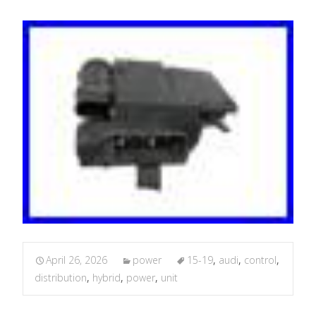
April 26, 2026
power
15-19
,
audi
,
control
,
distribution
,
hybrid
,
power
,
unit