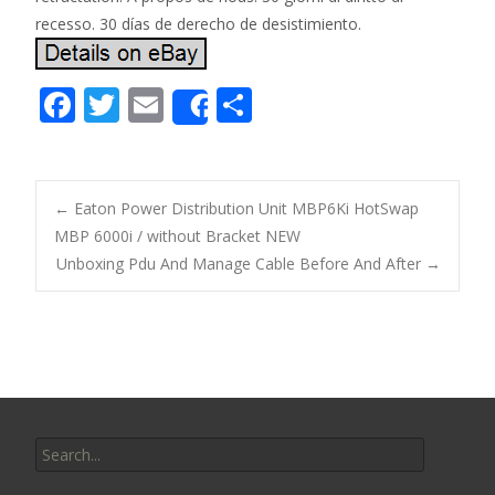
F
T
E
S
Share
ac
w
m
h
e
itt
ai
ar
b
er
l
e
←
Eaton Power Distribution Unit MBP6Ki HotSwap
o
MBP 6000i / without Bracket NEW
Post navigation
Unboxing Pdu And Manage Cable Before And After
→
o
k
Search for: