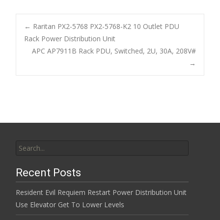
e
itt
ai
ar
b
er
l
e
←
Raritan PX2-5768 PX2-5768-K2 10 Outlet PDU
o
Rack Power Distribution Unit
Post navigation
APC AP7911B Rack PDU, Switched, 2U, 30A, 208V#
o
→
k
Search for:
Recent Posts
Resident Evil Requiem Restart Power Distribution Unit
Use Elevator Get To Lower Levels