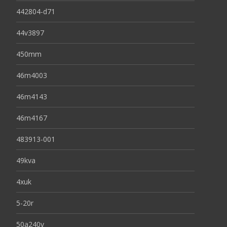
442804-d71
44v3897
450mm
46m4003
46m4143
46m4167
483913-001
49kva
4xuk
5-20r
50a240v