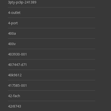
3pty-pclip-241389
4-outlet
4-port
400a
400v
403930-001
407447-d71
40k9612
417585-001
42-fach
42r8743