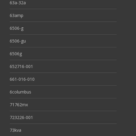
63a-32a
63amp
6506-g
6506-gu
6506g
652716-001
661-016-010
6columbus
71762mx
723226-001
73kva