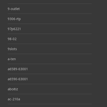
9-outlet
9306-rtp
97p6221
98-02
9slots
a-ten
a6589-63001
a6590-63001
aboitiz
ac-210a