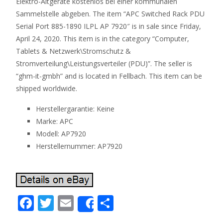
Elektro-Altgeräte kostenlos bei einer kommunalen
Sammelstelle abgeben. The item “APC Switched Rack PDU
Serial Port 885-1890 ILPL AP 7920″ is in sale since Friday,
April 24, 2020. This item is in the category “Computer,
Tablets & Netzwerk\Stromschutz &
Stromverteilung\Leistungsverteiler (PDU)”. The seller is
“ghm-it-gmbh” and is located in Fellbach. This item can be
shipped worldwide.
Herstellergarantie: Keine
Marke: APC
Modell: AP7920
Herstellernummer: AP7920
F
T
E
S
Share
ac
w
m
h