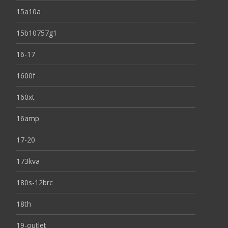
15a10a
15b10757g1
16-17
1600f
160xt
16amp
17-20
173kva
180s-12brc
18th
19-outlet