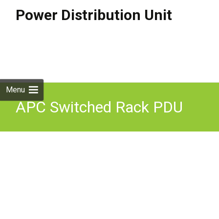
Power Distribution Unit
Skip to
content
Search
for:
Menu
APC Switched Rack PDU
Serial Port 885-1890 ILPL
AP 7920