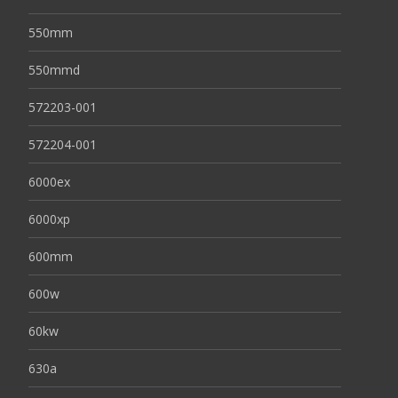
550mm
550mmd
572203-001
572204-001
6000ex
6000xp
600mm
600w
60kw
630a