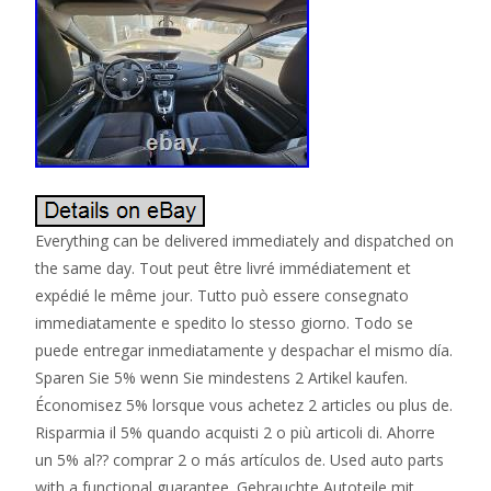
Everything can be delivered immediately and dispatched on the same day. Tout peut être livré immédiatement et expédié le même jour. Tutto può essere consegnato immediatamente e spedito lo stesso giorno. Todo se puede entregar inmediatamente y despachar el mismo día. Sparen Sie 5% wenn Sie mindestens 2 Artikel kaufen. Économisez 5% lorsque vous achetez 2 articles ou plus de. Risparmia il 5% quando acquisti 2 o più articoli di. Ahorre un 5% al?? comprar 2 o más artículos de. Used auto parts with a functional guarantee. Gebrauchte Autoteile mit Funktionsgarantie. Pièces automobiles d’occasion avec garantie de fonctionnement. Ricambi auto usati con garanzia funzionale. Autopartes usadas con garantía funcional. Security Box Central Electrics Power distribution unit for Renault Grand Scenic III JZ 13-16. Sicherungskasten Zentralelektrik Stromverteiler für Renault Grand Scenic III JZ 13-16. Boîte à fusibles Système électrique central Unité de distribution pour Renault Grand Scenic III JZ 13-16. Scatola fusibili Impianto elettrico centrale Unità di distribuzione alimentazione per Renault Grand Scenic III JZ 13-16. Caja de fusibles Sistema eléctrico central Unidad distribución energía para Renault Grand Scenic III JZ 13-16. Used with Function test. Doccasion avec Test de fonctionnement. Détails de l’article. État: voir les images. Vérifié pour la fonction. Pour le paiement jusqu’à 14 heures le même jour Diffusé. Seconda mano con Test di funzionamento. Stato: vedere le immagini. Controllato per la funzione. Per i pagamenti agli 14h Consegna nello stesso giorno. Ocasion con Prueba de función. Número de pieza: 243800011R. Comprobado para su función. Para los pagos a 14h Se distribuye mismo día. Information about the article. Informations sur l’article. Información sobre el artículo. Scenic III JZ 13-16. Diesel dCi 1,5 81KW. Código de color interior. The exact state of the clutch disc is unknown to us. This should be replaced by a new one when replacing the two-ma. État: voir les images Attention au centre de la vente aux enchères est le volant bimasse le disque d”embrayage est un élément consommable et est en effet souvent réglé mais ce n”est pas une raison de se plaindre. La condition exacte du disque d”embrayage est inco. Stato: vedere le immagini L”attenzione al centro dell”asta è il volano a doppia massa il disco frizione è un articolo di consumo ed è anzi spesso risolta ma non è un motivo di reclamo. Esatte condizioni del disco frizione è sconosciuta a noi questo deve effettivamente es. Estado: ver fotos Atención en el centro de la subasta es el volante de inercia de doble masa el disco de embrague es un artículo consumible y se instaló de hecho a menudo pero no es un motivo de queja. La condición exacta del disco de embrague es desconocido para nosotro. Vehicle use list is only used for a rough selection of compatible vehicles. It is not guaranteed to fit in all vehicles displayed. If you are not sure, send us your chassis number so that we can check compatibility using the parts catalog, in many cases a reliable check is possible. There are many differences / changes within a series. Wenn die Teilenummer 243800011R oder eine der OEM Nummern mit Ihrer übereinstimmt dann ist die Kompatibilität zu 95 Prozent gegeben. Fahrzeugverwendungsliste dient nur der groben Auswahl der kompatiblen Fahrzeuge. Es wird nicht garantiert, dass es in alle angezeigten Fahrzeuge passt. Es gibt sehr viele Unterschiede/Änderungen innerhalb einer Baureihe. Sie sollen vor dem Kauf die Bilder und auf jeden Fall die Teilenummer (wenn vorhanden) vergleichen. Wenn Sie nicht sicher sind, senden Sie uns Ihre Fahrgestellnummer zu, damit wir die Komapatibilität über Teilekatlaog prüfen können. In vielen Fällen ist bei uns eine sichere Prüfung möglich. La liste d’utilisation des véhicules n’est utilisée que pour une sélection approximative de véhicules compatibles. Il n’est pas garanti de s’adapter à tous les véhicules exposés. Avant d’acheter, vous devez comparer les images et dans tous les cas le numéro de pièce (si disponible). Si vous n’êtes pas sûr, envoyez-nous votre numéro de châssis afin que nous puissions vérifier la compatibilité à l’aide du catalogue de pièces, dans de nombreux cas, un contrôle fiable est possible. Il existe de nombreuses différences / changements dans une série. L’elenco di utilizzo del veicolo viene utilizzato solo per una selezione approssimativa di veicoli compatibili. Non è garantito che si adatti a tutti i veicoli visualizzati. Prima di acquistare è necessario confrontare le immagini e comunque il codice articolo (se disponibile). Se non sei sicuro, inviaci il tuo numero di telaio in modo da poter verificare la compatibilità utilizzando il catalogo dei ricambi, in molti casi è possibile un controllo affidabile. Ci sono molte differenze / modifiche all’interno di una serie. La lista de uso de vehículos solo se utiliza para una selección aproximada de vehículos compatibles. No se garantiza que se ajuste a todos los vehículos mostrados. Antes de comprar, debe comparar las imágenes y, en cualquier caso, el número de pieza (si está disponible). Si no está seguro, envíenos su número de chasis para que podamos verificar la compatibilidad utilizando el catálogo de piezas, en muchos casos es posible una verificación confiable. Hay muchas diferencias / cambios dentro de una serie. Our expertise is Your Security. Unsere Kompetenz ist Ihre Sicherheit. Notre savoir-faire est votre sécurité. La nostra esperienza è la vostra sicurezza. Nuestra experiencia es su seguridad. Our staff has many years of experience in the field of car recycling and online trading. For further information on this topic please read the terms of cancellation and the terms and conditions below. Alle unsere Mitarbeiter haben langjährige Erfahrung im Bereich Autoverwertung und Onlinehandel. HighLine Autoteile GmbH steht für höchste Qualität und einen umfassenden, professionellen Service. 30 Tage Rückgaberecht auf alle Teile. Genaue Informationen dazu können Sie der Widerrufsbelehrung sowie den allgemeinen Geschäftsbedingungen weiter unten entnehmen. Les membres de notre équipe ont une expérience de longue durée dans le recyclage de voitures et la vente en ligne. HighLine Autoteile Gmbh est reconnue pour la qualité et le professionnalisme de ses services. 30 jours de droit de rétraction sur toutes les pièces. Pour plus d’informations consultez les conditions générales ainsi que les conditions de rétraction plus bas sur le site. Tutto il nostro personale hanno anni di esperienza nel recupero automobilistico e trading online. Highline Automotive Parts GmbH è sinonimo di alta qualità e un servizio professionale completo. 30 giorni politica di rimpatrio su tutte le parti. Informazioni dettagliate, è possibile la cancellazione econsultare i termini e le condizioni qui di seguito. Todo nuestro personal tienen años de experiencia en la recuperación de la automoción y el comercio en línea. Highline Refacciones Automotrices GmbH es sinónimo de la más alta calidad y un servicio profesional integral. 30 días política de retorno en todas partes. Información detallada, puede hacer de la cancelación yse refieren a los términos y condiciones siguientes. We only use authentic pictures. All other parts from the depicted vehicle can be bought ->here. Unfortunately we have no way to do a compatibility check for you due to a lack of software. We provide you with a wide range of data and pictures to help you on your decision making. As a consequence a subsequent change of your address might not be possible. Errors may occur due to translation. View the original text in German. Wir verwenden immer original Bilder in der Artikelbeschreibung. Auch der Lieferumfang ist den Bildern zu entnehmen. Auf alle unsere Teile bekommen Sie Funktions versprechen, es sei denn, dass das Teil ausdrücklich als defekt verkauft wird. Alle noch verfügbaren Teile aus dem abgebildeten Fahrzeug sind ->HIER. Bitte vergleichen Sie die hier angegebenen Teilenummern mit dem Ersatzteil von Ihrem Fahrzeug, oder lassen Sie uns mit Hilfe ihrer Fahrgestellnummer, die Komapibilität prüfen. Alle Teile können Sie auch direkt bei uns in Linkenheim-Hochstetten bei Karlsruhe abholen, um die Versandkosten sparen. Viele Teile passen auch zu anderen Fahrzeugen. Bitte Teilenummern vergleichen oder beim Händler erfragen. Sollten Sie ein Teil nicht finden, ist es möglicherweise schon verkauft oder aussortiert worden. In machen Fällen ist der Mwst Satz 0% Differenzbesteuerung. Wir versenden sofort bei Geldeingang bis 14 Uhr, deswegen können nachträgliche Adressänderungen häufig nicht berücksichtigt werden. Versand ins Ausland ist möglich, wählen Sie einfach bei der Versandart Ihr Land aus und Sie können den Versandpreis direkt sehen. Wenn Ihr Land nicht aufgeführt ist, dann ist eder Versand nicht möglich. Beim Versand sperriger Güter wie z. Getriebe, Motoren, Sitzausstattungen bzw. Karosserieteile benötigen wir für einen reibungslosen Versand unbedingt Ihre Telefonnummer für die Spedition und eine gewerbliche Anschrift damit der Versand ohne Avisierung erfolgen kann, daß spart ca. Sie bekommen nach Ihrer Bestellung einen Link, um den aktuellen Bestell- und Versandstatus einzusehen. Con noi, si vedono solo le immagini originali si ottiene dalle parti e anche la consegna è dettagliato nelle immagini. È possibile ottenere tutte le nostre parti dispongono di una garanzia, se la parte è espressamente venduto come rotto. Abbiamo molte altre parti di veicoli impostate tutte le parti sono ancora disponibili, per favore cercarlo nel negozio: GO. Si prega di confrontare i numeri di parte di cui con una parte nel vostro veicolo, purtroppo non abbiamo alcun modo la mancanza di software, se un indumento adatto per controllare in auto, diamo a tutti i dati e le immagini multiple, è necessario decidere se l’articolo anche si adatta con te. Naturalmente si può prendere parte direttamente da noi. Molte parti inoltre si adattano altri veico