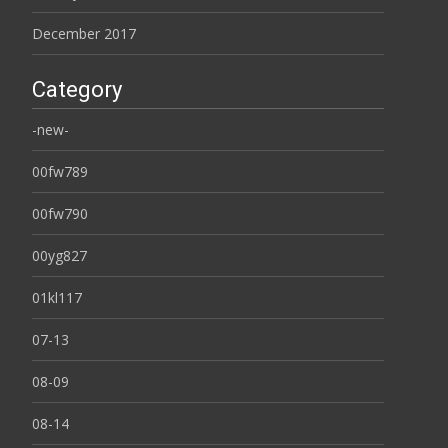
December 2017
Category
-new-
00fw789
00fw790
00yg827
01kl117
07-13
08-09
08-14