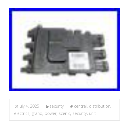
July 4, 2025
security
central
,
distribution
,
electrics
,
grand
,
power
,
scenic
,
security
,
unit