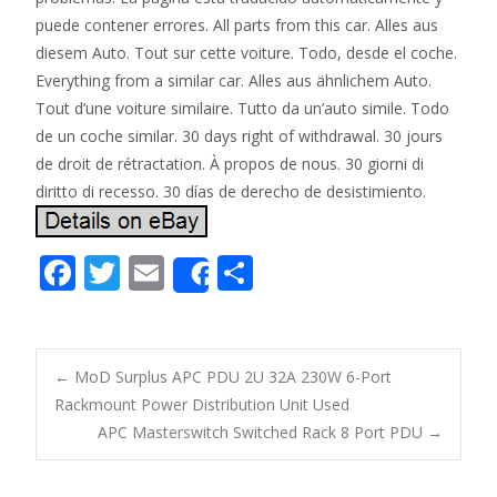
F
T
E
S
Share
ac
w
m
h
e
itt
ai
ar
b
er
l
e
←
MoD Surplus APC PDU 2U 32A 230W 6-Port
o
Rackmount Power Distribution Unit Used
Post navigation
APC Masterswitch Switched Rack 8 Port PDU
→
o
k