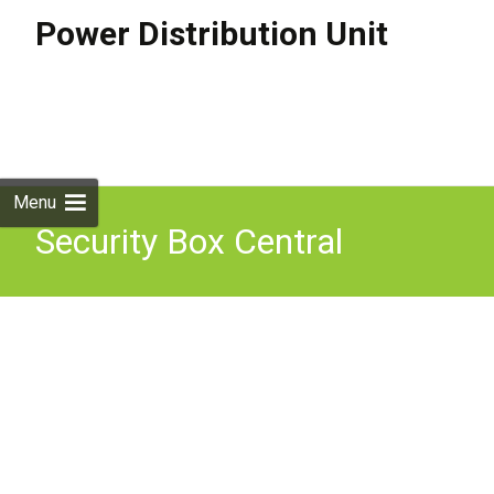
Power Distribution Unit
Skip to
content
Search
for:
Menu
Security Box Central
Electrics Power distribution
unit for Grand Scenic III JZ